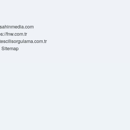
//sahinmedia.com
ps://fnw.com.tr
tescilisorgulama.com.tr
Sitemap