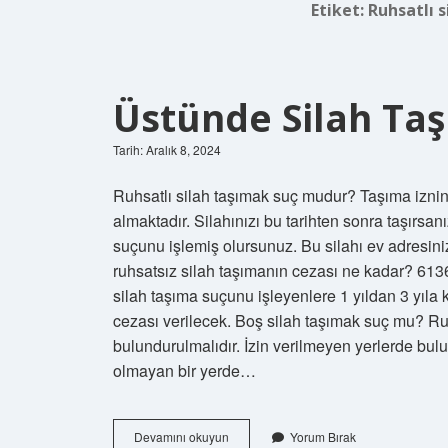
Etiket:
Ruhsatlı s
Üstünde Silah Ta
Tarih: Aralık 8, 2024
Ruhsatlı silah taşımak suç mudur? Taşıma iznini
almaktadır. Silahınızı bu tarihten sonra taşırsan
suçunu işlemiş olursunuz. Bu silahı ev adresin
ruhsatsız silah taşımanın cezası ne kadar? 6136
silah taşıma suçunu işleyenlere 1 yıldan 3 yıl
cezası verilecek. Boş silah taşımak suç mu? Ruhsa
bulundurulmalıdır. İzin verilmeyen yerlerde bulu
olmayan bir yerde…
Üstünde
Devamını okuyun
Yorum Bırak