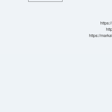
Silah
Taşımak
Suç
Mu
https:
htt
https://marka