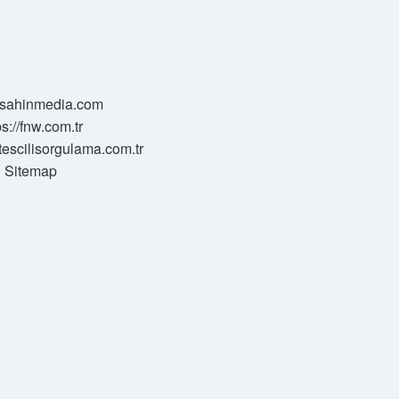
//sahinmedia.com
ps://fnw.com.tr
tescilisorgulama.com.tr
Sitemap