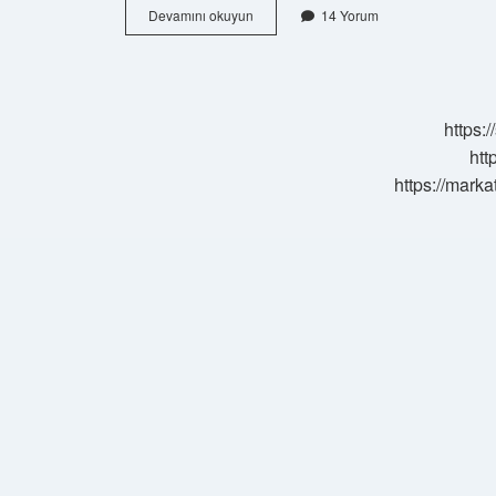
Anlamlandırma
Devamını okuyun
14 Yorum
stratejisi
nedir
https:
htt
https://marka