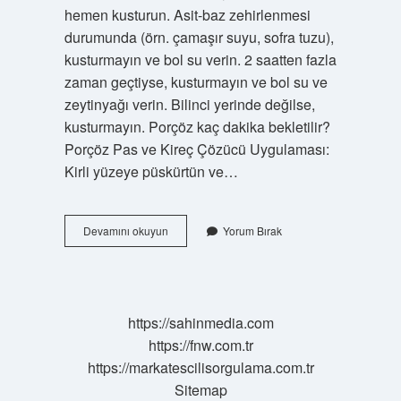
hemen kusturun. Asit-baz zehirlenmesi
durumunda (örn. çamaşır suyu, sofra tuzu),
kusturmayın ve bol su verin. 2 saatten fazla
zaman geçtiyse, kusturmayın ve bol su ve
zeytinyağı verin. Bilinci yerinde değilse,
kusturmayın. Porçöz kaç dakika bekletilir?
Porçöz Pas ve Kireç Çözücü Uygulaması:
Kirli yüzeye püskürtün ve…
Porçöz
Devamını okuyun
Yorum Bırak
Kullandıktan
Sonra
Ne
Yapılmalı
https://sahinmedia.com
https://fnw.com.tr
https://markatescilisorgulama.com.tr
Sitemap