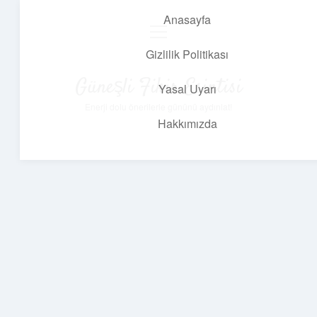
Anasayfa
menüyü
aç
Gizlilik Politikası
Güneşli Fikir Esintisi
Yasal Uyarı
Enerji dolu önerilerle gününü aydınlat!
Hakkımızda