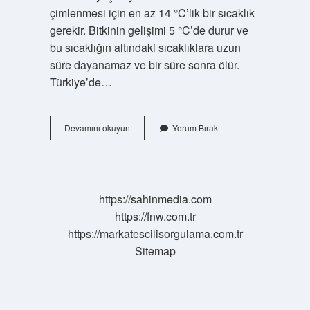
çimlenmesi için en az 14 °C’lik bir sıcaklık
gerekir. Bitkinin gelişimi 5 °C’de durur ve
bu sıcaklığın altındaki sıcaklıklara uzun
süre dayanamaz ve bir süre sonra ölür.
Türkiye’de…
Pamuk
Devamını okuyun
Yorum Bırak
Nedir
Nerede
Yetişir
https://sahinmedia.com
https://fnw.com.tr
https://markatescilisorgulama.com.tr
Sitemap