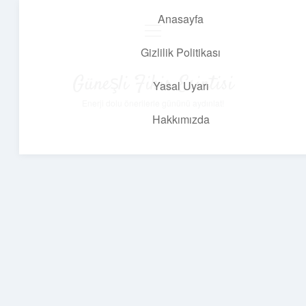
Anasayfa
menüyü
aç
Gizlilik Politikası
Güneşli Fikir Esintisi
Yasal Uyarı
Enerji dolu önerilerle gününü aydınlat!
Hakkımızda