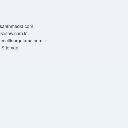
//sahinmedia.com
ps://fnw.com.tr
tescilisorgulama.com.tr
Sitemap