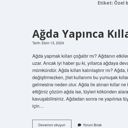
Etiket:
Özel b
Ağda Yapınca Kıll
Tarih: Ekim 13, 2024
Ağda yapmak kılları çoğaltır mı? Ağdanın etkiler
uzar. Ancak iyi haber şu ki, yıllarca ağdaya dev
mümkündür. Ağda kılları kalınlaştırır mı? Ağda, kı
değiştirmezken, jilet kullanımı bu yumuşak kıll
gelmesine neden olur. Ağda ile alınan kıllar ne 
ettiğiniz çözüm ağda ise, tüyleri kökünden ala
kavuşabilirsiniz. Ağdadan sonra ne yapılırsa tü
için…
Ağda
Devamını okuyun
Yorum Bırak