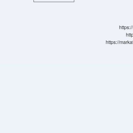
Yapınca
Kıllar
Çoğalır
Mı
https:
htt
https://marka