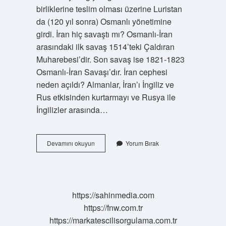
birliklerine teslim olması üzerine Luristan
da (120 yıl sonra) Osmanlı yönetimine
girdi. İran hiç savaştı mı? Osmanlı-İran
arasındaki ilk savaş 1514’teki Çaldıran
Muharebesi’dir. Son savaş ise 1821-1823
Osmanlı-İran Savaşı’dır. İran cephesi
neden açıldı? Almanlar, İran’ı İngiliz ve
Rus etkisinden kurtarmayı ve Rusya ile
İngilizler arasında…
1
Devamını okuyun
Yorum Bırak
Dünya
Savaşında
İRan
Ne
Yaptı
https://sahinmedia.com
https://fnw.com.tr
https://markatescilisorgulama.com.tr