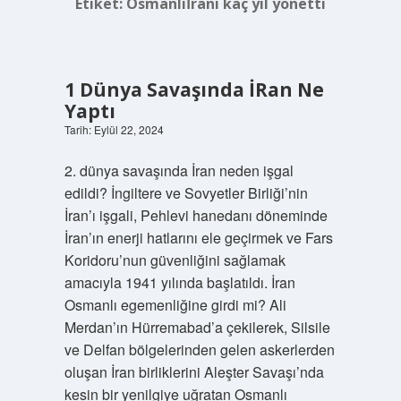
Etiket:
Osmanlıİranı kaç yıl yönetti
1 Dünya Savaşında İRan Ne
Yaptı
Tarih: Eylül 22, 2024
2. dünya savaşında İran neden işgal
edildi? İngiltere ve Sovyetler Birliği’nin
İran’ı işgali, Pehlevi hanedanı döneminde
İran’ın enerji hatlarını ele geçirmek ve Fars
Koridoru’nun güvenliğini sağlamak
amacıyla 1941 yılında başlatıldı. İran
Osmanlı egemenliğine girdi mi? Ali
Merdan’ın Hürremabad’a çekilerek, Silsile
ve Delfan bölgelerinden gelen askerlerden
oluşan İran birliklerini Aleşter Savaşı’nda
kesin bir yenilgiye uğratan Osmanlı