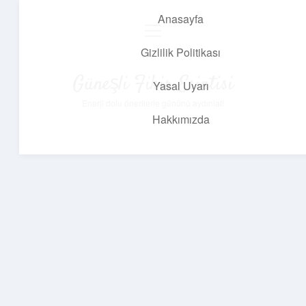
Anasayfa
menüyü
aç
Gizlilik Politikası
Güneşli Fikir Esintisi
Yasal Uyarı
Enerji dolu önerilerle gününü aydınlat!
Hakkımızda