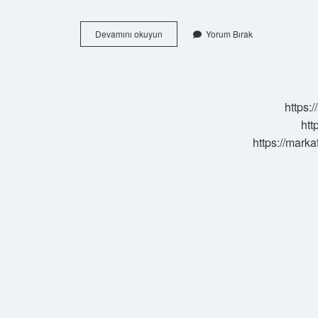
Osmanlı
Devamını okuyun
Yorum Bırak
Devletinde
Devlet
Memurları
Ve
Askerlerden
https:
Oluşan
Yönetici
htt
Kesime
https://marka
Ne
Denilir