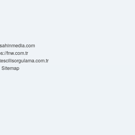
//sahinmedia.com
ps://fnw.com.tr
tescilisorgulama.com.tr
Sitemap