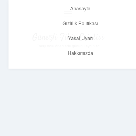
Anasayfa
menüyü
aç
Gizlilik Politikası
Güneşli Fikir Esintisi
Yasal Uyarı
Enerji dolu önerilerle gününü aydınlat!
Hakkımızda