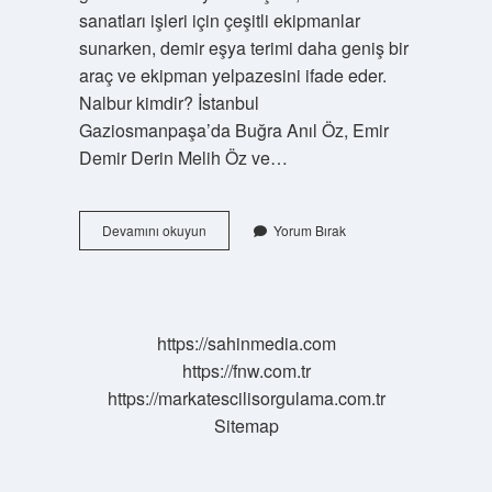
sanatları işleri için çeşitli ekipmanlar
sunarken, demir eşya terimi daha geniş bir
araç ve ekipman yelpazesini ifade eder.
Nalbur kimdir? İstanbul
Gaziosmanpaşa’da Buğra Anıl Öz, Emir
Demir Derin Melih Öz ve…
Nalbur
Devamını okuyun
Yorum Bırak
Meslek
Mi
https://sahinmedia.com
https://fnw.com.tr
https://markatescilisorgulama.com.tr
Sitemap