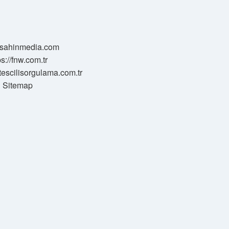
//sahinmedia.com
ps://fnw.com.tr
tescilisorgulama.com.tr
Sitemap