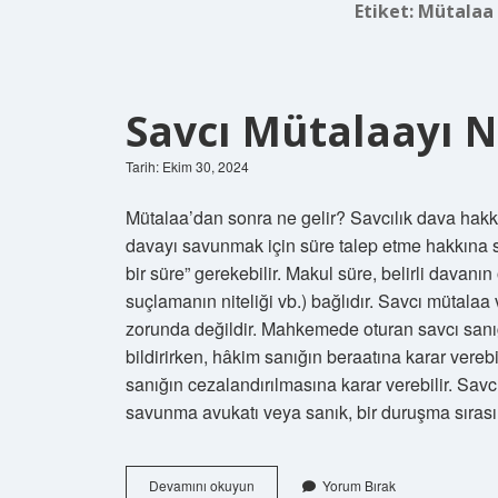
Etiket:
Mütalaa 
Savcı Mütalaayı 
Tarih: Ekim 30, 2024
Mütalaa’dan sonra ne gelir? Savcılık dava hakk
davayı savunmak için süre talep etme hakkına s
bir süre” gerekebilir. Makul süre, belirli davanın
suçlamanın niteliği vb.) bağlıdır. Savcı müta
zorunda değildir. Mahkemede oturan savcı sanı
bildirirken, hâkim sanığın beraatına karar vere
sanığın cezalandırılmasına karar verebilir. Sav
savunma avukatı veya sanık, bir duruşma sıras
Savcı
Devamını okuyun
Yorum Bırak