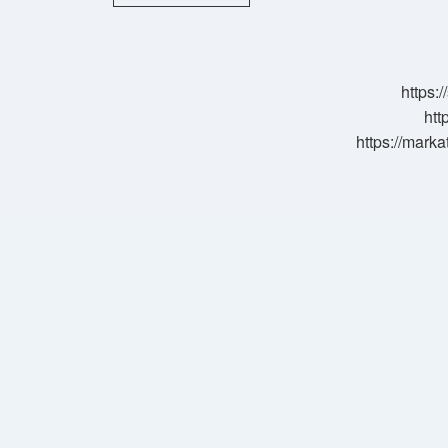
Mütalaayı
Ne
Zaman
Verir
https:
htt
https://marka