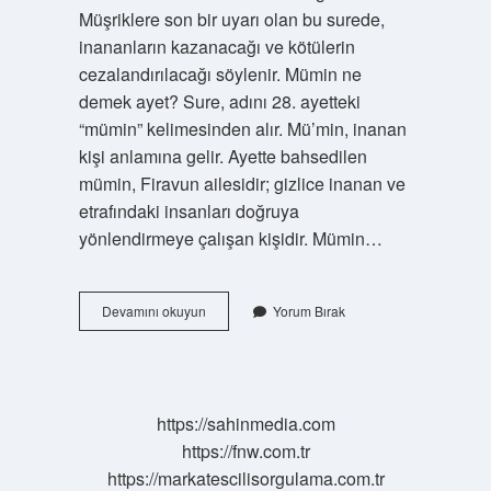
Müşriklere son bir uyarı olan bu surede,
inananların kazanacağı ve kötülerin
cezalandırılacağı söylenir. Mümin ne
demek ayet? Sure, adını 28. ayetteki
“mümin” kelimesinden alır. Mü’min, inanan
kişi anlamına gelir. Ayette bahsedilen
mümin, Firavun ailesidir; gizlice inanan ve
etrafındaki insanları doğruya
yönlendirmeye çalışan kişidir. Mümin…
Mümin
Devamını okuyun
Yorum Bırak
Suresinin
Diğer
Ismi
Nedir
https://sahinmedia.com
https://fnw.com.tr
https://markatescilisorgulama.com.tr