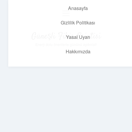
Anasayfa
menüyü
aç
Gizlilik Politikası
Güneşli Fikir Esintisi
Yasal Uyarı
Enerji dolu önerilerle gününü aydınlat!
Hakkımızda