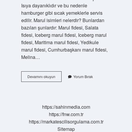
Isıya dayanıklıdır ve bu nedenle
hamburger gibi sıcak yemeklerle servis
edilir. Marul isimleri nelerdir? Bunlardan
bazıları şunlardır: Marul fidesi, Salata
fidesi, Iceberg marul fidesi, Iceberg marul
fidesi, Maritima marul fidesi, Yedikule
marul fidesi, Cumhurbaşkanı marul fidesi,
Melina…
Top
Devamını okuyun
Yorum Bırak
Marulun
Adı
Nedir
https://sahinmedia.com
https://fnw.com.tr
https://markatescilisorgulama.com.tr
Sitemap