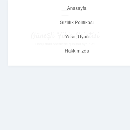
Anasayfa
menüyü
aç
Gizlilik Politikası
Güneşli Fikir Esintisi
Yasal Uyarı
Enerji dolu önerilerle gününü aydınlat!
Hakkımızda