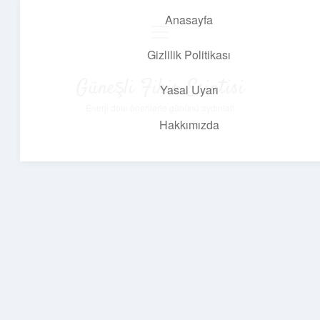
Anasayfa
menüyü
aç
Gizlilik Politikası
Güneşli Fikir Esintisi
Yasal Uyarı
Enerji dolu önerilerle gününü aydınlat!
Hakkımızda