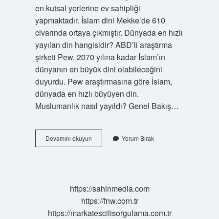
en kutsal yerlerine ev sahipliği
yapmaktadır. İslam dini Mekke’de 610
civarında ortaya çıkmıştır. Dünyada en hızlı
yayılan din hangisidir? ABD’li araştırma
şirketi Pew, 2070 yılına kadar İslam’ın
dünyanın en büyük dini olabileceğini
duyurdu. Pew araştırmasına göre İslam,
dünyada en hızlı büyüyen din.
Muslumanlık nasıl yayıldı? Genel Bakış…
İSlam
Devamını okuyun
Yorum Bırak
Dini
Kaç
Yılında
Yayıldı
https://sahinmedia.com
https://fnw.com.tr
https://markatescilisorgulama.com.tr