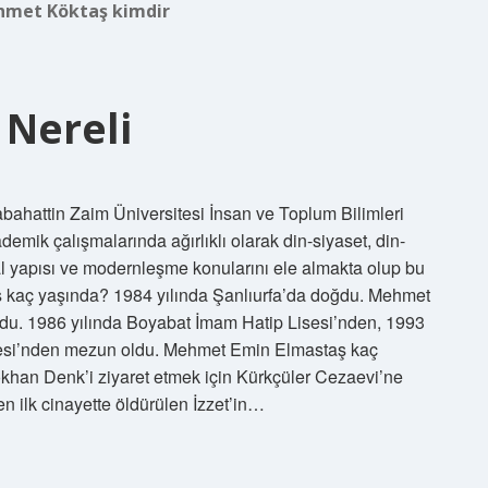
met Köktaş kimdir
Nereli
ahattin Zaim Üniversitesi İnsan ve Toplum Bilimleri
emik çalışmalarında ağırlıklı olarak din-siyaset, din-
sal yapısı ve modernleşme konularını ele almakta olup bu
ş kaç yaşında? 1984 yılında Şanlıurfa’da doğdu. Mehmet
du. 1986 yılında Boyabat İmam Hatip Lisesi’nden, 1993
ültesi’nden mezun oldu. Mehmet Emin Elmastaş kaç
khan Denk’i ziyaret etmek için Kürkçüler Cezaevi’ne
n ilk cinayette öldürülen İzzet’in…