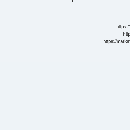
Emin
Taş
Nereli
https:
htt
https://marka