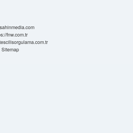
//sahinmedia.com
ps://fnw.com.tr
tescilisorgulama.com.tr
Sitemap