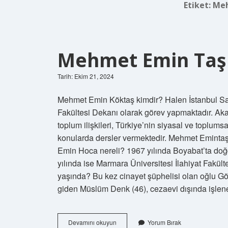
Etiket:
Meh
Mehmet Emin Taş 
Tarih: Ekim 21, 2024
Mehmet Emin Köktaş kimdir? Halen İstanbul Sab
Fakültesi Dekanı olarak görev yapmaktadır. Akad
toplum ilişkileri, Türkiye’nin siyasal ve toplum
konularda dersler vermektedir. Mehmet Eminta
Emin Hoca nereli? 1967 yılında Boyabat’ta doğ
yılında ise Marmara Üniversitesi İlahiyat Fak
yaşında? Bu kez cinayet şüphelisi olan oğlu Gö
giden Müslüm Denk (46), cezaevi dışında işlene
Mehmet
Devamını okuyun
Yorum Bırak