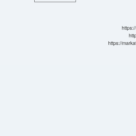
Yünü
Yerine
Ne
Kullanılır
https:
htt
https://marka