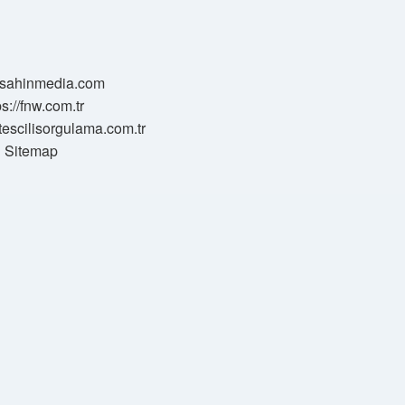
//sahinmedia.com
ps://fnw.com.tr
tescilisorgulama.com.tr
Sitemap