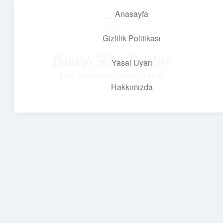
Anasayfa
menüyü
aç
Gizlilik Politikası
Güneşli Fikir Esintisi
Yasal Uyarı
Enerji dolu önerilerle gününü aydınlat!
Hakkımızda