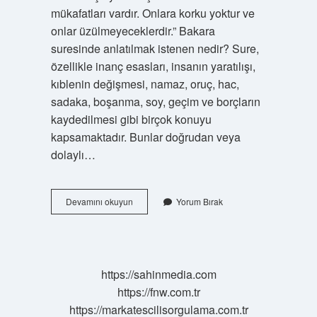
mükafatları vardır. Onlara korku yoktur ve
onlar üzülmeyeceklerdir.” Bakara
suresinde anlatılmak istenen nedir? Sure,
özellikle inanç esasları, insanın yaratılışı,
kıblenin değişmesi, namaz, oruç, hac,
sadaka, boşanma, soy, geçim ve borçların
kaydedilmesi gibi birçok konuyu
kapsamaktadır. Bunlar doğrudan veya
dolaylı…
Bakara
Devamını okuyun
Yorum Bırak
62
Ne
Demek
Istiyor
https://sahinmedia.com
https://fnw.com.tr
https://markatescilisorgulama.com.tr