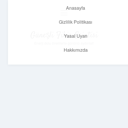
Anasayfa
menüyü
aç
Gizlilik Politikası
Güneşli Fikir Esintisi
Yasal Uyarı
Enerji dolu önerilerle gününü aydınlat!
Hakkımızda