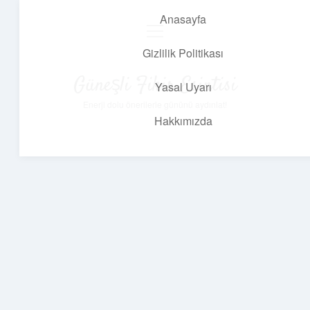
Anasayfa
menüyü
aç
Gizlilik Politikası
Güneşli Fikir Esintisi
Yasal Uyarı
Enerji dolu önerilerle gününü aydınlat!
Hakkımızda