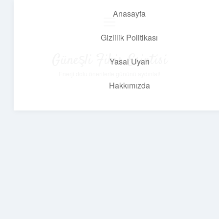
Anasayfa
menüyü
aç
Gizlilik Politikası
Güneşli Fikir Esintisi
Yasal Uyarı
Enerji dolu önerilerle gününü aydınlat!
Hakkımızda