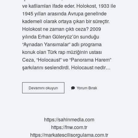
ve katliamları ifade eder. Holokost, 1933 ile
1945 yılları arasında Avrupa genelinde
kademeli olarak ortaya çıkan bir süreçtir.
Holokost ne zaman çıktı ceza? 2009
yılında Erhan Güleryüz’ün sunduğu
“Aynadan Yansımalar” adlı programa
konuk olan Türk rap müziğinin ustası
Ceza, “Holocaust” ve “Panorama Harem”
şarkılarını seslendirdi. Holocaust nedir…
Holosko
Devamını okuyun
Yorum Bırak
Olayı
Nedir
https://sahinmedia.com
https://fnw.com.tr
https://markatescilisorgulama.com.tr