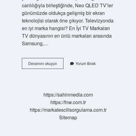
canlılığıyla birleştiğinde, Neo QLED TV’ler
günümüzde oldukça gelişmiş bir ekran
teknolojisi olarak öne çıkıyor. Televizyonda
en iyi marka hangisi? En İyi TV Markaları
TV dünyasının en ünlü markaları arasında
Samsung,…
En
Devamını okuyun
Yorum Bırak
Iyi
Görüntü
Veren
Tv
Hangisi
https://sahinmedia.com
https://fnw.com.tr
https://markatescilisorgulama.com.tr
Sitemap