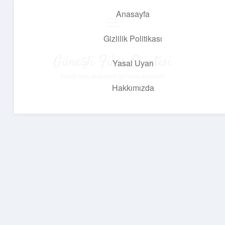
Anasayfa
menüyü
aç
Gizlilik Politikası
Güneşli Fikir Esintisi
Yasal Uyarı
Enerji dolu önerilerle gününü aydınlat!
Hakkımızda