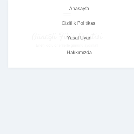
Anasayfa
menüyü
aç
Gizlilik Politikası
Güneşli Fikir Esintisi
Yasal Uyarı
Enerji dolu önerilerle gününü aydınlat!
Hakkımızda