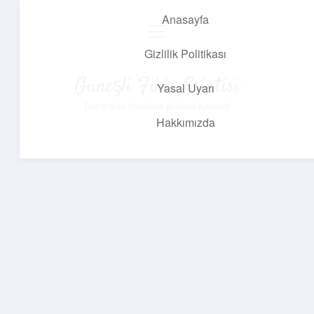
Anasayfa
menüyü
aç
Gizlilik Politikası
Güneşli Fikir Esintisi
Yasal Uyarı
Enerji dolu önerilerle gününü aydınlat!
Hakkımızda