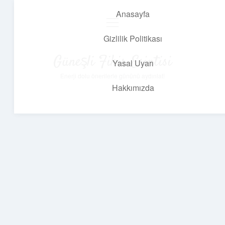
Anasayfa
menüyü
aç
Gizlilik Politikası
Güneşli Fikir Esintisi
Yasal Uyarı
Enerji dolu önerilerle gününü aydınlat!
Hakkımızda