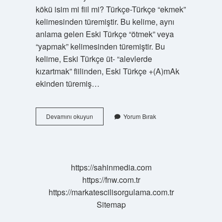
kökü isim mi fiil mi? Türkçe-Türkçe “ekmek”
kelimesinden türemiştir. Bu kelime, aynı
anlama gelen Eski Türkçe “ötmek” veya
“yapmak” kelimesinden türemiştir. Bu
kelime, Eski Türkçe üt- “alevlerde
kızartmak” fiilinden, Eski Türkçe +(A)mAk
ekinden türemiş…
Ekmek
Devamını okuyun
Yorum Bırak
Kalıcı
Isim
Mi
https://sahinmedia.com
https://fnw.com.tr
https://markatescilisorgulama.com.tr
Sitemap