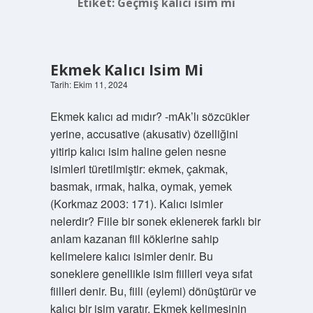
Etiket:
Geçmiş kalıcı isim mi
Ekmek Kalıcı Isim Mi
Tarih: Ekim 11, 2024
Ekmek kalıcı ad mıdır? -mAk’lı sözcükler
yerine, accusative (akusativ) özelliğini
yitirip kalıcı isim haline gelen nesne
isimleri türetilmiştir: ekmek, çakmak,
basmak, ırmak, halka, oymak, yemek
(Korkmaz 2003: 171). Kalıcı isimler
nelerdir? Fiile bir sonek eklenerek farklı bir
anlam kazanan fiil köklerine sahip
kelimelere kalıcı isimler denir. Bu
soneklere genellikle isim fiilleri veya sıfat
fiilleri denir. Bu, fiili (eylemi) dönüştürür ve
kalıcı bir isim yaratır. Ekmek kelimesinin