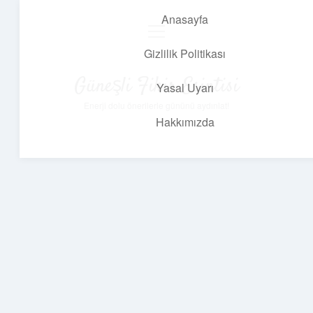
Anasayfa
menüyü
aç
Gizlilik Politikası
Güneşli Fikir Esintisi
Yasal Uyarı
Enerji dolu önerilerle gününü aydınlat!
Hakkımızda