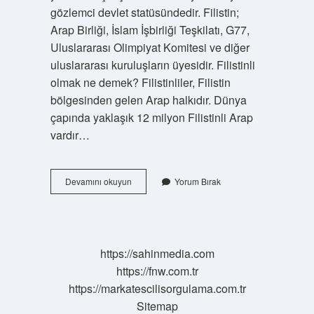
gözlemci devlet statüsündedir. Filistin;
Arap Birliği, İslam İşbirliği Teşkilatı, G77,
Uluslararası Olimpiyat Komitesi ve diğer
uluslararası kuruluşların üyesidir. Filistinli
olmak ne demek? Filistinliler, Filistin
bölgesinden gelen Arap halkıdır. Dünya
çapında yaklaşık 12 milyon Filistinli Arap
vardır…
Filistini
Devamını okuyun
Yorum Bırak
Devlet
Olarak
Tanımak
Ne
Anlama
https://sahinmedia.com
Gelir
https://fnw.com.tr
https://markatescilisorgulama.com.tr
Sitemap