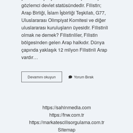
gözlemci devlet statüsündedir. Filistin;
Arap Birliği, İslam İşbirliği Teşkilatı, G77,
Uluslararası Olimpiyat Komitesi ve diğer
uluslararası kuruluşların üyesidir. Filistinli
olmak ne demek? Filistinliler, Filistin
bölgesinden gelen Arap halkıdır. Dünya
çapında yaklaşık 12 milyon Filistinli Arap
vardır…
Filistini
Devamını okuyun
Yorum Bırak
Devlet
Olarak
Tanımak
Ne
Anlama
https://sahinmedia.com
Gelir
https://fnw.com.tr
https://markatescilisorgulama.com.tr
Sitemap