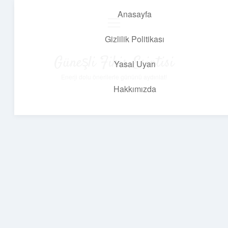
Anasayfa
menüyü
aç
Gizlilik Politikası
Güneşli Fikir Esintisi
Yasal Uyarı
Enerji dolu önerilerle gününü aydınlat!
Hakkımızda