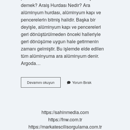
demek? Araiş Hurdası Nedir? Ara
alüminyum hurdası, alüminyum kapı ve
pencerelerin bitmiş halidir. Başka bir
deyişle, alüminyum kapı ve pencereleri
geri dönüştürülmeden önceki halleriyle
geri dönüşüme uygun hale getirmenin
zamanı gelmiştir. Bu işlemde elde edilen
tüm alüminyuma ara alüminyum denir.
Argoda…
Ara
Devamını okuyun
Yorum Bırak
Eleman
Ne
Iş
Yapar
https://sahinmedia.com
https://fnw.com.tr
https://markatescilisorgulama.com.tr