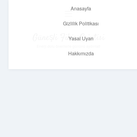
Anasayfa
menüyü
aç
Gizlilik Politikası
Güneşli Fikir Esintisi
Yasal Uyarı
Enerji dolu önerilerle gününü aydınlat!
Hakkımızda