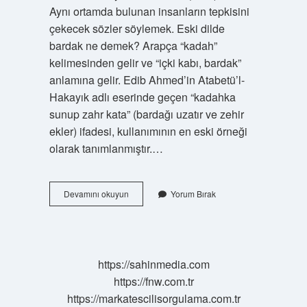
Aynı ortamda bulunan insanların tepkisini
çekecek sözler söylemek. Eski dilde
bardak ne demek? Arapça “kadah”
kelimesinden gelir ve “içki kabı, bardak”
anlamına gelir. Edib Ahmed’in Atabetü’l-
Hakayık adlı eserinde geçen “kadahka
sunup zahr kata” (bardağı uzatır ve zehir
ekler) ifadesi, kullanımının en eski örneği
olarak tanımlanmıştır.…
Eski
Devamını okuyun
Yorum Bırak
Çamlar
Bardak
Oldu
Ne
Demek
https://sahinmedia.com
Tdk
https://fnw.com.tr
https://markatescilisorgulama.com.tr