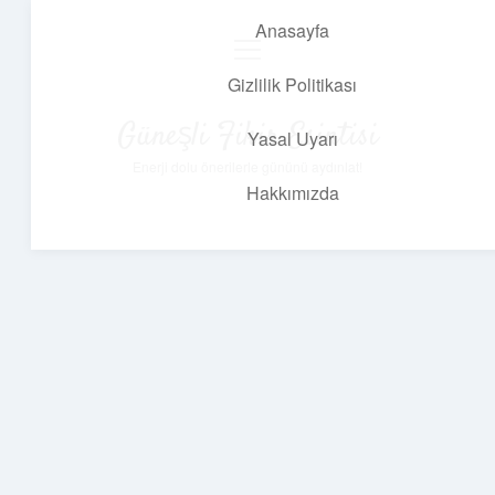
Anasayfa
menüyü
aç
Gizlilik Politikası
Güneşli Fikir Esintisi
Yasal Uyarı
Enerji dolu önerilerle gününü aydınlat!
Hakkımızda