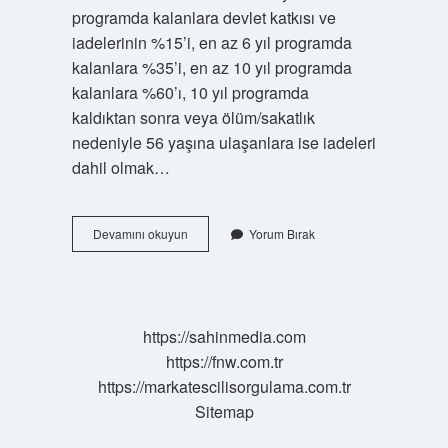
programda kalanlara devlet katkısı ve
iadelerinin %15’i, en az 6 yıl programda
kalanlara %35’i, en az 10 yıl programda
kalanlara %60’ı, 10 yıl programda
kaldıktan sonra veya ölüm/sakatlık
nedeniyle 56 yaşına ulaşanlara ise iadeleri
dahil olmak…
Devlet
Devamını okuyun
Yorum Bırak
Katkısı
Kaç
Gün
Sonra
Yatar
https://sahinmedia.com
https://fnw.com.tr
https://markatescilisorgulama.com.tr
Sitemap