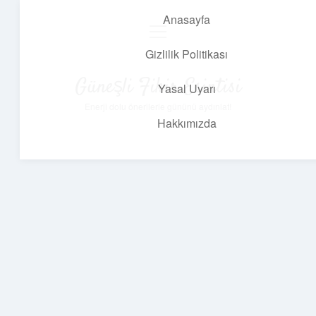
Anasayfa
menüyü
aç
Gizlilik Politikası
Güneşli Fikir Esintisi
Yasal Uyarı
Enerji dolu önerilerle gününü aydınlat!
Hakkımızda