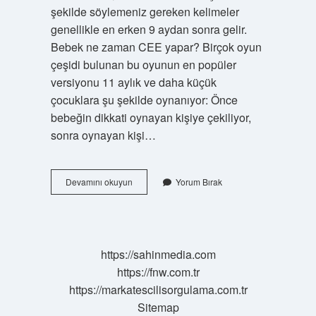
şekilde söylemeniz gereken kelimeler
genellikle en erken 9 aydan sonra gelir.
Bebek ne zaman CEE yapar? Birçok oyun
çeşidi bulunan bu oyunun en popüler
versiyonu 11 aylık ve daha küçük
çocuklara şu şekilde oynanıyor: Önce
bebeğin dikkati oynayan kişiye çekiliyor,
sonra oynayan kişi…
Bebekler
Devamını okuyun
Yorum Bırak
Ne
Zaman
Gel
Gel
Yapar
https://sahinmedia.com
https://fnw.com.tr
https://markatescilisorgulama.com.tr
Sitemap