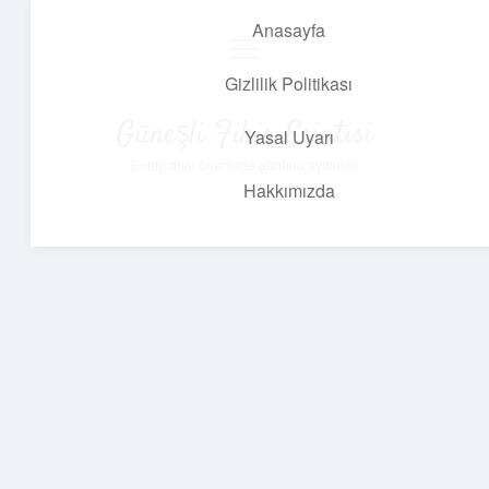
Anasayfa
menüyü
aç
Gizlilik Politikası
Güneşli Fikir Esintisi
Yasal Uyarı
Enerji dolu önerilerle gününü aydınlat!
Hakkımızda