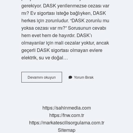
gerekiyor. DASK yenilenmezse cezası var
mı? Ev sigortası isteğe bağlıyken, DASK
herkes için zorunludur. “DASK zorunlu mu
yoksa cezası var mı?” Sorusunun cevabı
hem evet hem de hayırdır. DASK’ı
olmayanlar için mali cezalar yoktur, ancak
geçerli DASK sigortası olmayan evlere
elektrik, su ve doğal…
Dask
Devamını okuyun
Yorum Bırak
Otomatik
Yenilenir
Mi
https://sahinmedia.com
https://fnw.com.tr
https://markatescilisorgulama.com.tr
Sitemap