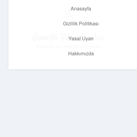
Anasayfa
menüyü
aç
Gizlilik Politikası
Güneşli Fikir Esintisi
Yasal Uyarı
Enerji dolu önerilerle gününü aydınlat!
Hakkımızda