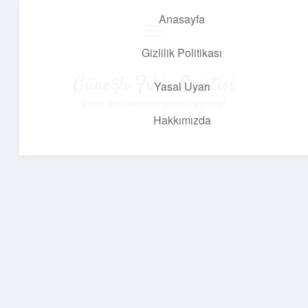
Anasayfa
menüyü
aç
Gizlilik Politikası
Güneşli Fikir Esintisi
Yasal Uyarı
Enerji dolu önerilerle gününü aydınlat!
Hakkımızda