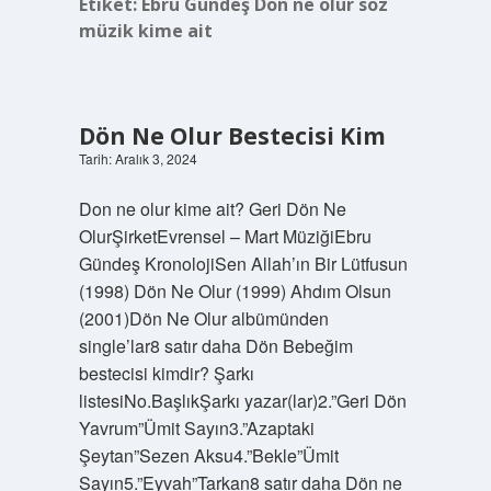
Etiket:
Ebru Gündeş Dön ne olur söz
müzik kime ait
Dön Ne Olur Bestecisi Kim
Tarih: Aralık 3, 2024
Don ne olur kime ait? Geri Dön Ne
OlurŞirketEvrensel – Mart MüziğiEbru
Gündeş KronolojiSen Allah’ın Bir Lütfusun
(1998) Dön Ne Olur (1999) Ahdım Olsun
(2001)Dön Ne Olur albümünden
single’lar8 satır daha Dön Bebeğim
bestecisi kimdir? Şarkı
listesiNo.BaşlıkŞarkı yazar(lar)2.”Geri Dön
Yavrum”Ümit Sayın3.”Azaptaki
Şeytan”Sezen Aksu4.”Bekle”Ümit
Sayın5.”Eyvah”Tarkan8 satır daha Dön ne