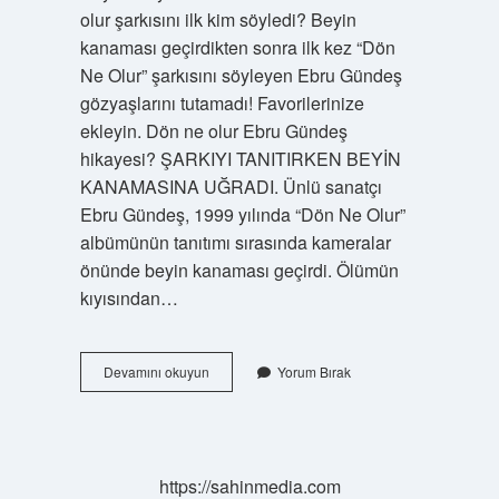
olur şarkısını ilk kim söyledi? Beyin
kanaması geçirdikten sonra ilk kez “Dön
Ne Olur” şarkısını söyleyen Ebru Gündeş
gözyaşlarını tutamadı! Favorilerinize
ekleyin. Dön ne olur Ebru Gündeş
hikayesi? ŞARKIYI TANITIRKEN BEYİN
KANAMASINA UĞRADI. Ünlü sanatçı
Ebru Gündeş, 1999 yılında “Dön Ne Olur”
albümünün tanıtımı sırasında kameralar
önünde beyin kanaması geçirdi. Ölümün
kıyısından…
Dön
Devamını okuyun
Yorum Bırak
Ne
Olur
Bestecisi
Kim
https://sahinmedia.com