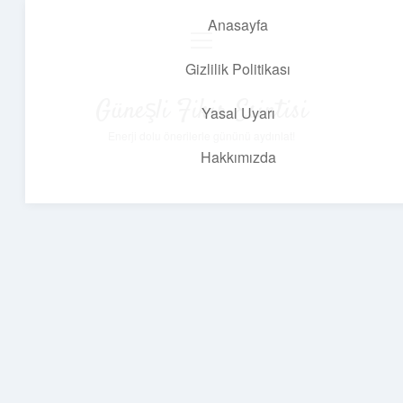
Anasayfa
menüyü
aç
Gizlilik Politikası
Güneşli Fikir Esintisi
Yasal Uyarı
Enerji dolu önerilerle gününü aydınlat!
Hakkımızda