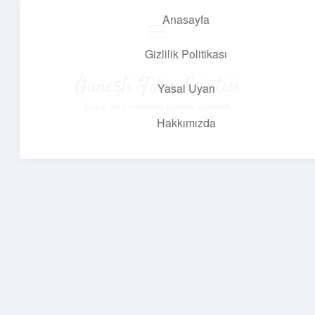
Anasayfa
menüyü
aç
Gizlilik Politikası
Güneşli Fikir Esintisi
Yasal Uyarı
Enerji dolu önerilerle gününü aydınlat!
Hakkımızda