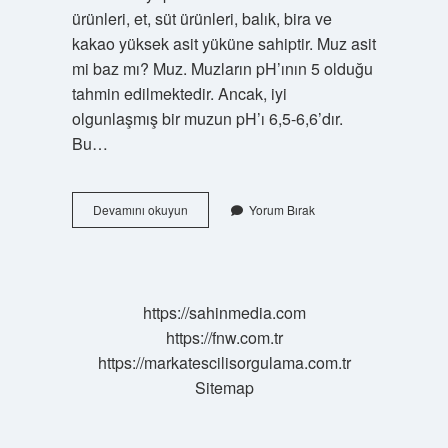
ürünleri, et, süt ürünleri, balık, bira ve
kakao yüksek asit yüküne sahiptir. Muz asit
mi baz mı? Muz. Muzların pH’ının 5 olduğu
tahmin edilmektedir. Ancak, iyi
olgunlaşmış bir muzun pH’ı 6,5-6,6’dır.
Bu…
Çikolata
Devamını okuyun
Yorum Bırak
Asit
Mi
Baz
Mı
https://sahinmedia.com
https://fnw.com.tr
https://markatescilisorgulama.com.tr
Sitemap