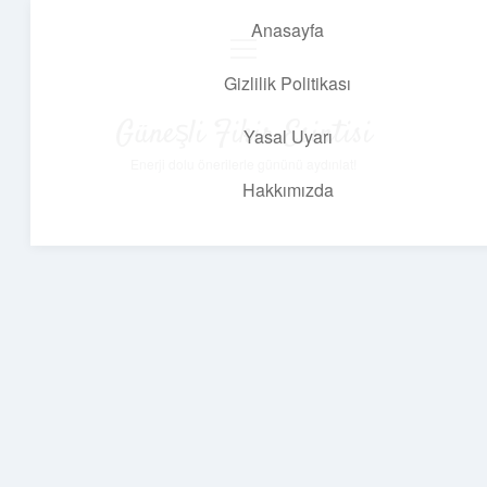
Anasayfa
menüyü
aç
Gizlilik Politikası
Güneşli Fikir Esintisi
Yasal Uyarı
Enerji dolu önerilerle gününü aydınlat!
Hakkımızda