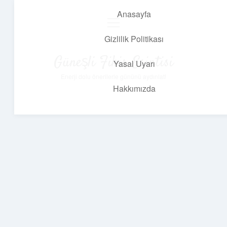
Anasayfa
menüyü
aç
Gizlilik Politikası
Güneşli Fikir Esintisi
Yasal Uyarı
Enerji dolu önerilerle gününü aydınlat!
Hakkımızda