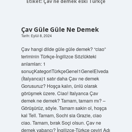
Etiket:
Çav ne demek eski Türkçe
Çav Güle Güle Ne Demek
Tarih: Eylül 8, 2024
Çav hangi dilde güle güle demek? “ciao”
teriminin Türkçe-İngilizce Sözlükteki
anlamları: 1
sonuçKategoriTürkçeGenel1GenelElveda
(İtalyanca)1 satır daha Çav ne demek
Gorusuruz? Hoşça kalın, ünlü olarak
görüşmek üzere. Ciao! Italyanca Çav
demek ne demek? Tamam, tamam mı? –
Görüşürüz, söyle. Tamam sakin ol, hoşça
kal Tell. Tamam, Sochi sia Grazie, ciao
ciao. Tamam, bırak Soçi olsun. Çav ne
demek yabancı? İngilizce-Türkçe çeviri Adı