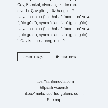
Çav, Esenkal, elveda, şükürler olsun,
elveda. Çav görüşürüz hangi dil?
İtalyanca: ciao (“merhaba”, “merhaba” veya
“güle güle”), ayrıca “ciao ciao” (güle güle).
İtalyanca: ciao (“merhaba”, “merhaba” veya
“güle güle”), ayrıca “ciao ciao” (güle güle).
). Çav kelimesi hangi dilde?…
Çav
Devamını okuyun
Yorum Bırak
Güle
Güle
Ne
Demek
https://sahinmedia.com
https://fnw.com.tr
https://markatescilisorgulama.com.tr
Sitemap