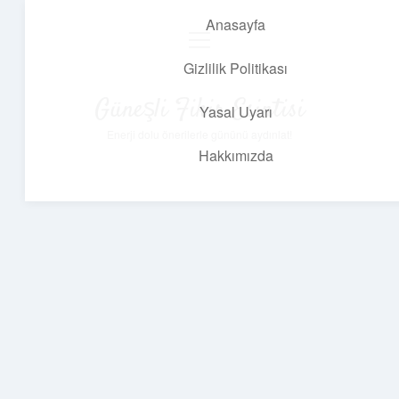
Anasayfa
menüyü
aç
Gizlilik Politikası
Güneşli Fikir Esintisi
Yasal Uyarı
Enerji dolu önerilerle gününü aydınlat!
Hakkımızda