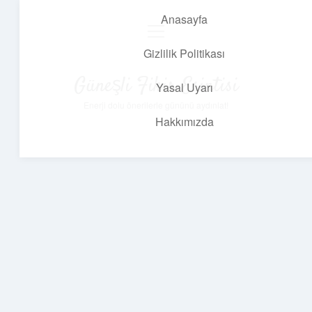
Anasayfa
menüyü
aç
Gizlilik Politikası
Güneşli Fikir Esintisi
Yasal Uyarı
Enerji dolu önerilerle gününü aydınlat!
Hakkımızda