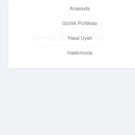
Anasayfa
menüyü
aç
Gizlilik Politikası
Güneşli Fikir Esintisi
Yasal Uyarı
Enerji dolu önerilerle gününü aydınlat!
Hakkımızda