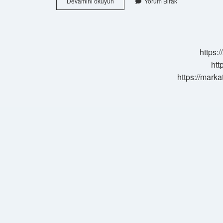
İMa
Devamını okuyun
Yorum Bırak
Nedir
Kalp
https:
htt
https://marka