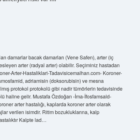
an damarlar bacak damarları (Vene Safen), arter (iç
leyen arter (radyal arter) olabilir. Seçiminiz hastadan
ner-Arter-Hastaliklari-Tadavisicemalhan.com› Koroner-
 Osmosfamid, adriamisin (doksorubisin) ve mesna
mış protokol protokolü gibi nadir tümörlerin tedavisinde
lü haline gelir. Mustafa Özdoğan ›İma-İfosfamsald-
ner arter hastalığı, kaplarda koroner arter olarak
lar verilen isimdir. Ritim bozukluklarına, kalp
astalıktır Kalpte lad…