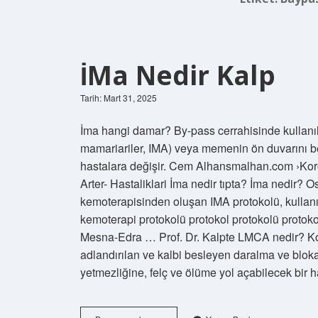
İMa Nedir Kalp
Tarih: Mart 31, 2025
İma hangi damar? By-pass cerrahisinde kullanıl
mamariariler, IMA) veya memenin ön duvarını bes
hastalara değişir. Cem Alhansmalhan.com ›Koro
Arter- Hastaliklari İma nedir tıpta? İma nedir?
kemoterapisinden oluşan IMA protokolü, kullanıl
kemoterapi protokolü protokol protokolü protoko
Mesna-Edra … Prof. Dr. Kalpte LMCA nedir? Koro
adlandırılan ve kalbi besleyen daralma ve blokaj
yetmezliğine, felç ve ölüme yol açabilecek bir h