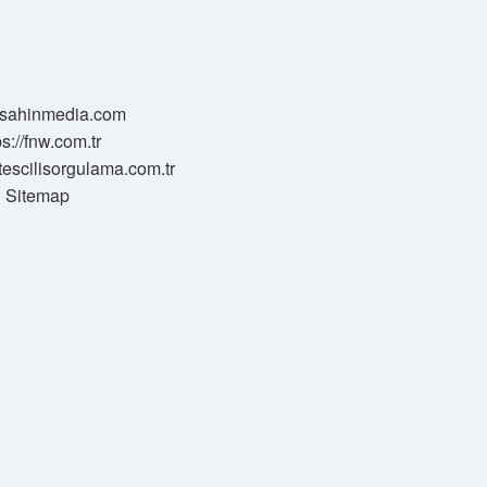
//sahinmedia.com
ps://fnw.com.tr
tescilisorgulama.com.tr
Sitemap