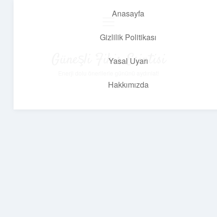
Anasayfa
menüyü
aç
Gizlilik Politikası
Güneşli Fikir Esintisi
Yasal Uyarı
Enerji dolu önerilerle gününü aydınlat!
Hakkımızda