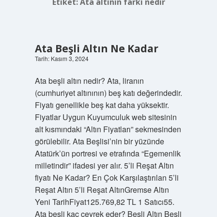
Etiket:
Ata altının farkı nedir
Ata Beşli Altın Ne Kadar
Tarih: Kasım 3, 2024
Ata beşli altın nedir? Ata, liranın
(cumhuriyet altınının) beş katı değerindedir.
Fiyatı genellikle beş kat daha yüksektir.
Fiyatlar Uygun Kuyumculuk web sitesinin
alt kısmındaki “Altın Fiyatları” sekmesinden
görülebilir. Ata Beşlisi’nin bir yüzünde
Atatürk’ün portresi ve etrafında “Egemenlik
milletindir” ifadesi yer alır. 5’li Reşat Altın
fiyatı Ne Kadar? En Çok Karşılaştırılan 5’li
Reşat Altın 5’li Reşat AltınGremse Altın
Yeni TarihFiyat125.769,82 TL 1 Satıcı55.
Ata beşli kaç çeyrek eder? Beşli Altın Beşli