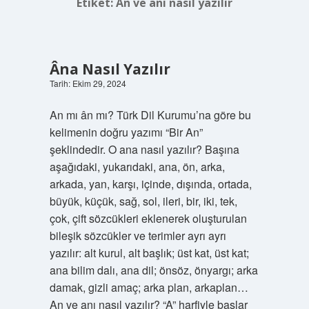
Etiket:
An ve anı nasıl yazılır
Âna Nasıl Yazılır
Tarih: Ekim 29, 2024
An mı ân mı? Türk Dil Kurumu’na göre bu
kelimenin doğru yazımı “Bir An”
şeklindedir. O ana nasıl yazılır? Başına
aşağıdaki, yukarıdaki, ana, ön, arka,
arkada, yan, karşı, içinde, dışında, ortada,
büyük, küçük, sağ, sol, ileri, bir, iki, tek,
çok, çift sözcükleri eklenerek oluşturulan
bileşik sözcükler ve terimler ayrı ayrı
yazılır: alt kurul, alt başlık; üst kat, üst kat;
ana bilim dalı, ana dil; önsöz, önyargı; arka
damak, gizli amaç; arka plan, arkaplan…
An ve anı nasıl yazılır? “A” harfiyle başlar