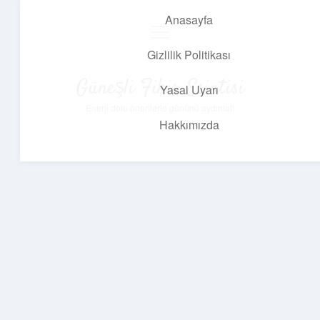
Anasayfa
menüyü
aç
Gizlilik Politikası
Güneşli Fikir Esintisi
Yasal Uyarı
Enerji dolu önerilerle gününü aydınlat!
Hakkımızda