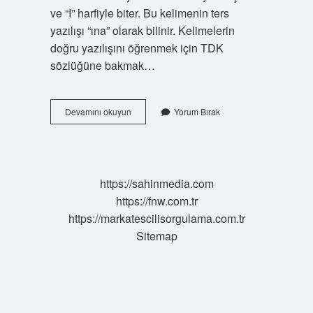
ve “I” harfiyle biter. Bu kelimenin ters
yazılışı “ına” olarak bilinir. Kelimelerin
doğru yazılışını öğrenmek için TDK
sözlüğüne bakmak…
Âna
Devamını okuyun
Yorum Bırak
Nasıl
Yazılır
https://sahinmedia.com
https://fnw.com.tr
https://markatescilisorgulama.com.tr
Sitemap