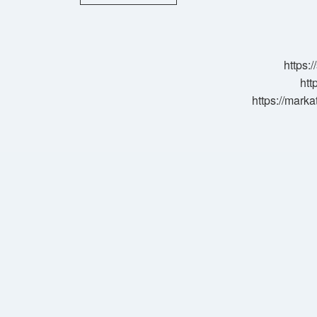
Akçay
Ilçe
Mi
https:
htt
https://marka