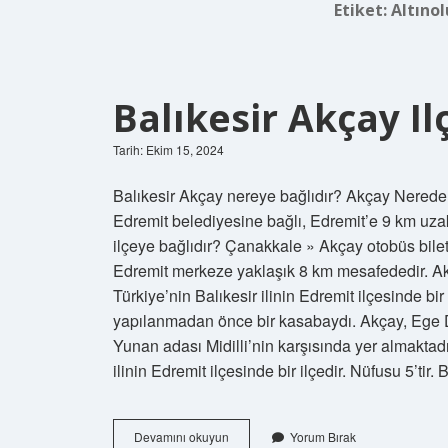
Etiket:
Altınol
Balıkesir Akçay Il
Tarih: Ekim 15, 2024
Balıkesir Akçay nereye bağlıdır? Akçay Nerede? 
Edremit belediyesine bağlı, Edremit’e 9 km uzak
ilçeye bağlıdır? Çanakkale » Akçay otobüs bileti. 
Edremit merkeze yaklaşık 8 km mesafededir. Ak
Türkiye’nin Balıkesir ilinin Edremit ilçesinde bi
yapılanmadan önce bir kasabaydı. Akçay, Ege D
Yunan adası Midilli’nin karşısında yer almaktadı
ilinin Edremit ilçesinde bir ilçedir. Nüfusu 5’tir
Balıkesir
Devamını okuyun
Yorum Bırak