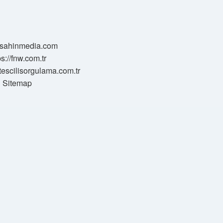
//sahinmedia.com
ps://fnw.com.tr
tescilisorgulama.com.tr
Sitemap