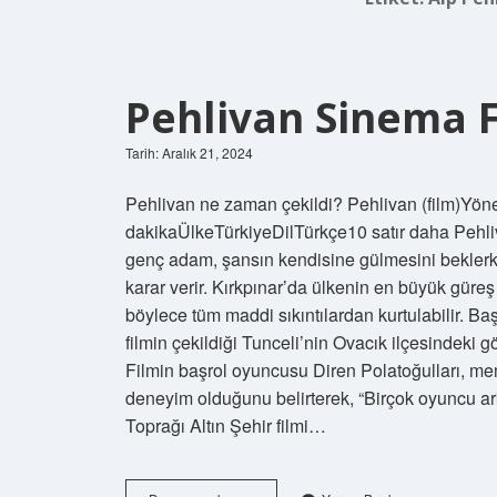
Pehlivan Sinema F
Tarih: Aralık 21, 2024
Pehlivan ne zaman çekildi? Pehlivan (film)Yö
dakikaÜlkeTürkiyeDilTürkçe10 satır daha Pehliva
genç adam, şansın kendisine gülmesini bekler
karar verir. Kırkpınar’da ülkenin en büyük gür
böylece tüm maddi sıkıntılardan kurtulabilir. Ba
filmin çekildiği Tunceli’nin Ovacık ilçesindeki 
Filmin başrol oyuncusu Diren Polatoğulları, mem
deneyim olduğunu belirterek, “Birçok oyuncu ar
Toprağı Altın Şehir filmi…