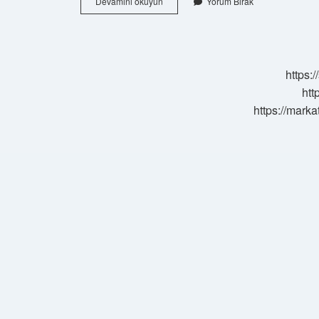
Pehlivan
Devamını okuyun
Yorum Bırak
Sinema
Filmi
Nerede
Çekildi
https:
htt
https://marka