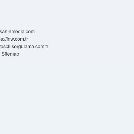
//sahinmedia.com
ps://fnw.com.tr
tescilisorgulama.com.tr
Sitemap