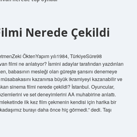
ilmi Nerede Çekildi
netmenZeki ÖktenYapım yılı1984, TürkiyeSüre98
n filmi ne anlatıyor? İsmini adaylar tarafından yazdırılan
ken, babasının mesleği olan güreşte şansını denemeye
eş müsabakasını kazanırsa büyük ikramiyeyi kazanabilir ve
şkan sinema filmi nerede çekildi? İstanbul. Oyuncular,
gözlemlerini ve set deneyimlerini AA muhabirine anlattı.
leketinde ilk kez film çekmenin kendisi için harika bir
kadaşımız burayı daha önce hiç görmedi.” dedi. Taşı