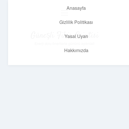
Anasayfa
menüyü
aç
Gizlilik Politikası
Güneşli Fikir Esintisi
Yasal Uyarı
Enerji dolu önerilerle gününü aydınlat!
Hakkımızda