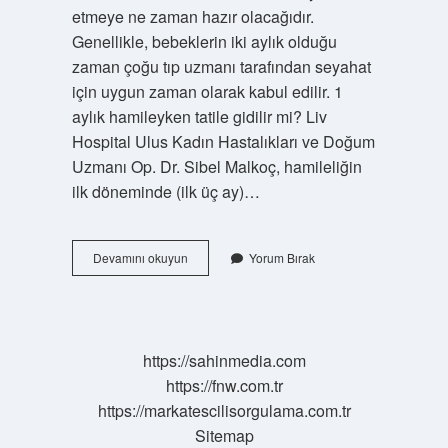
etmeye ne zaman hazır olacağıdır.
Genellikle, bebeklerin iki aylık olduğu
zaman çoğu tıp uzmanı tarafından seyahat
için uygun zaman olarak kabul edilir. 1
aylık hamileyken tatile gidilir mi? Liv
Hospital Ulus Kadın Hastalıkları ve Doğum
Uzmanı Op. Dr. Sibel Malkoç, hamileliğin
ilk döneminde (ilk üç ay)…
1
Devamını okuyun
Yorum Bırak
Aylık
Bebek
Ile
Tatile
Gidilir
https://sahinmedia.com
Mi
https://fnw.com.tr
https://markatescilisorgulama.com.tr
Sitemap