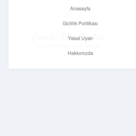
Anasayfa
menüyü
aç
Gizlilik Politikası
Güneşli Fikir Esintisi
Yasal Uyarı
Enerji dolu önerilerle gününü aydınlat!
Hakkımızda