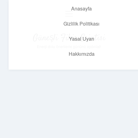
Anasayfa
menüyü
aç
Gizlilik Politikası
Güneşli Fikir Esintisi
Yasal Uyarı
Enerji dolu önerilerle gününü aydınlat!
Hakkımızda