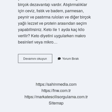
birçok dezavantajı vardır. Atıştırmalıklar
için ceviz, fıstık ve badem, parmesan,
peynir ve pastırma ruloları ve diğer birçok
yağlı lezzet ve protein arasından seçim
yapabilirsiniz. Keto ile 1 ayda kaç kilo
verilir? Keto diyetini uygularken makro
besinleri veya mikro…
Keto
Devamını okuyun
Yorum Bırak
Diyet
Ne
Yenir
https://sahinmedia.com
https://fnw.com.tr
https://markatescilisorgulama.com.tr
Sitemap