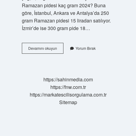
Ramazan pidesi kaç gram 2024? Buna
göre, İstanbul, Ankara ve Antalya’da 250
gram Ramazan pidesi 15 liradan satılıyor.
İzmir’de ise 300 gram pide 18…
Kayseri
Devamını okuyun
Yorum Bırak
Pidesi
Kaç
Gram
https://sahinmedia.com
https://fnw.com.tr
https://markatescilisorgulama.com.tr
Sitemap