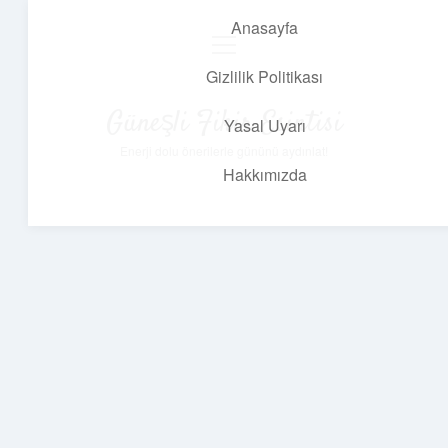
Anasayfa
menüyü
aç
Gizlilik Politikası
Güneşli Fikir Esintisi
Yasal Uyarı
Enerji dolu önerilerle gününü aydınlat!
Hakkımızda